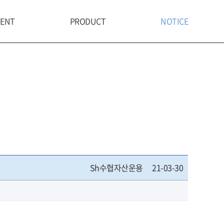
MENT
PRODUCT
NOTICE
PHY
FUND
NOTICE
Y
DISCRETIONARY SERVICE
ENT PROCESS
H
OMPLIANCE
Sh수협자산운용
21-03-30