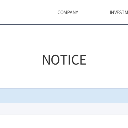
COMPANY
INVEST
ABOUT SUHYUP ASSET
PHILOSO
ORGANIZATION
STRATEG
NOTICE
SUHYUP ASSET PEOPLE
INVESTM
CONTACT US
RESEARC
RISK & C