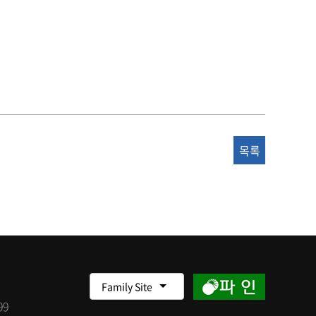
목록
Family Site
99