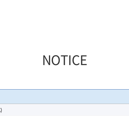
ABOUT SUHYUP ASSET
PHILOSO
ORGANIZATION
STRATEG
SUHYUP ASSET PEOPLE
INVESTM
CONTACT US
RESEARC
NOTICE
RISK & C
)