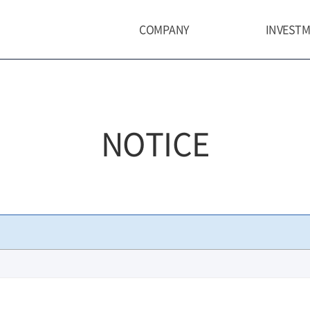
COMPANY
INVEST
ABOUT SUHYUP ASSET
PHILOSO
ORGANIZATION
STRATEG
NOTICE
SUHYUP ASSET PEOPLE
INVESTM
CONTACT US
RESEARC
RISK & C