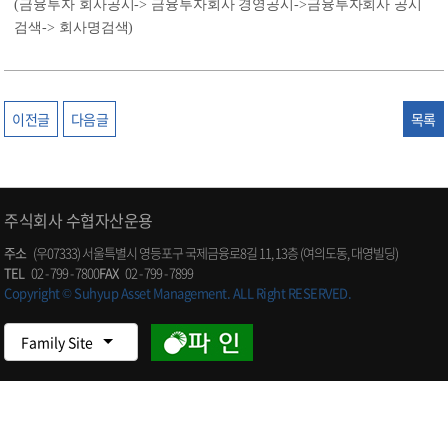
(금융투자 회사공시-> 금융투자회사 경영공시->금융투자회사 공시
검색-> 회사명검색)
이전글
다음글
목록
주식회사 수협자산운용
주소
(우07333) 서울특별시 영등포구 국제금융로8길 11, 13층 (여의도동, 대영빌딩)
TEL
02 - 799 - 7800
FAX
02 - 799 - 7899
Copyright © Suhyup Asset Management. ALL Right RESERVED.
Family Site